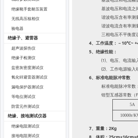
基波电压和电流之间
绝缘靴手套耐压装置
谐波电压含有率测量
无线高压核相仪
谐波电流含有率测量
验电器
三相电压不平衡度误
绝缘子、避雷器
4、工作温度：－10℃~ +
超声波探伤仪
5、绝缘性能：
绝缘子检测仪
⑴、电压、电流输入
盐密灰密度测试仪
⑵、工作电源输入端
6、标准电能脉冲常数
氧化锌避雷器测试仪
标准电能脉冲常数：内
漏电保护器测试仪
钳型互感器常数（F
等电位测试仪
5A
防雷元件测试仪
10000r/K
绝缘、接地测试仪器
绝缘电阻测试仪
7、重量：2Kg
接地电阻测试仪
8、体积：25cm×16cm×